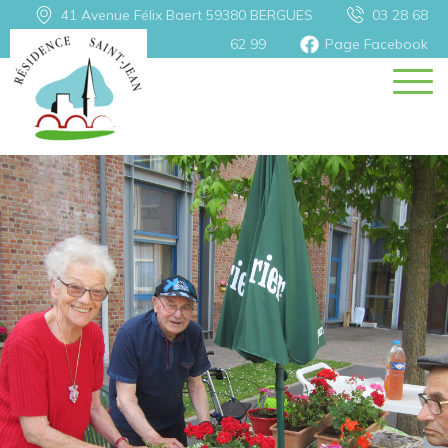
41 Avenue Félix Baert 59380
BERGUES
03 28 68
62 99
Page Facebook
Retour
Les soins
P.A.S.A.
Soins esthétiques
Aromathérapie