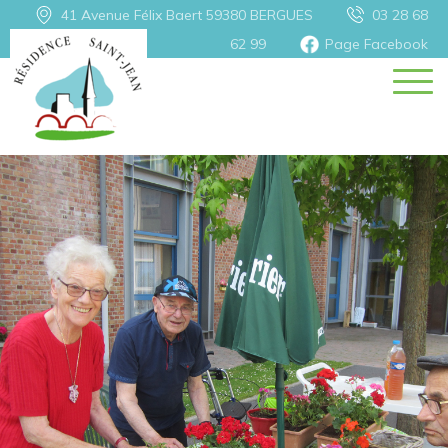
41 Avenue Félix Baert 59380
BERGUES
03 28 68
62 99
Page Facebook
Retour
Séjour
Votre séjour
Visites et sorties
Surveillance médicale