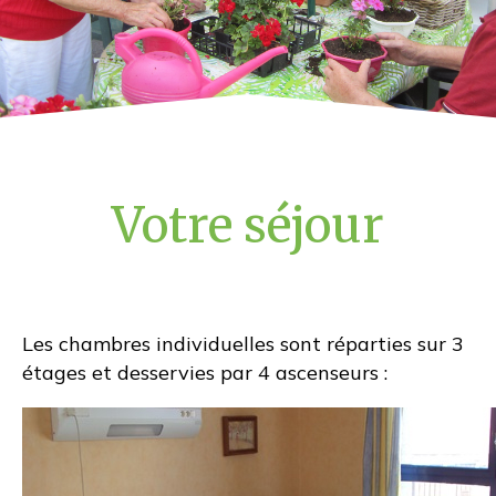
Frais de séjour
Votre séjour
Les chambres individuelles sont réparties sur 3
Résidence Saint
étages et desservies par 4 ascenseurs :